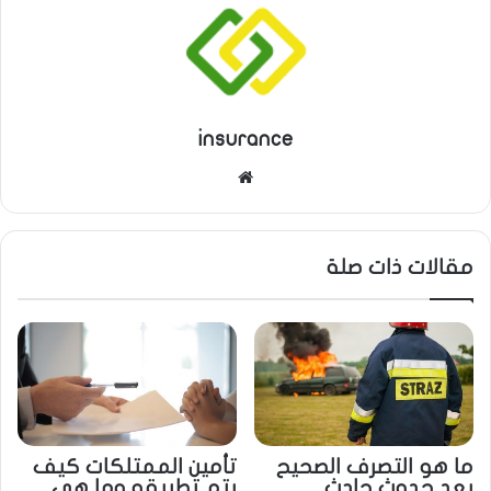
insurance
م
و
ق
ع
مقالات ذات صلة
ا
ل
و
ي
ب
ما هو التصرف الصحيح
تأمين الممتلكات كيف
بعد حدوث حادث
يتم تطبيقه وما هي