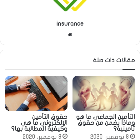
insurance
م
و
ق
ع
مقالات ذات صلة
ا
ل
و
ي
ب
التأمين الجماعي ما هو
حقوق التأمين
وماذا يضمن من حقوق
الإلكتروني ما هي
تأمينية؟
وكيفية المطالبة بها؟
8 نوفمبر، 2020
8 نوفمبر، 2020