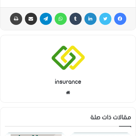
فيسبوك
تويتر
لينكدإن
‏Tumblr
واتساب
تيلقرام
مشاركة عبر البريد
طباعة
insurance
م
و
ق
ع
مقالات ذات صلة
ا
ل