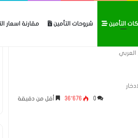
ات التأمين
شروحات التأمين
مقارنة اسعار ال
لعربية للتأمين
الرئيسية
عن المو
العربي
دخار
0
36٬676
أقل من دقيقة