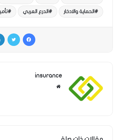
الحماية والادخار
الدرع العربي
تأمي
فيسبوك
تويتر
insurance
م
و
ق
ع
ا
ل
و
مقالات ذات صلة
ي