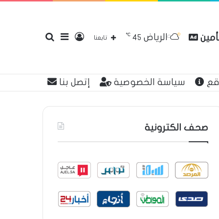
℃
الرياض
تأمين
تسجيل
إضافة
بحث
45
تابعنا
قع
سياسة الخصوصية
إتصل بنا
الدخول
عمود
عن
صحف الكترونية
جانبي