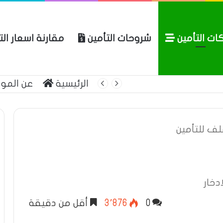
ات التأمين
شروحات التأمين
مقارنة اسعار ال
لعربية للتأمين
الرئيسية
عن المو
ف للتأمين
دخار
0
3٬876
أقل من دقيقة