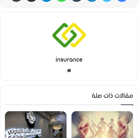
insurance
م
و
ق
ع
مقالات ذات صلة
ا
ل
و
ي
ب