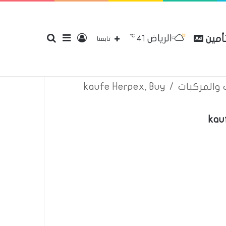
℃
الرياض
تأمين
تسجيل
إضافة
بحث
41
قع
سياسة الخصوصية
إتصل بنا
تابعنا
ت والمركبات
/
kaufe Herpex, Buy
الدخول
عمود
عن
kau
جانبي