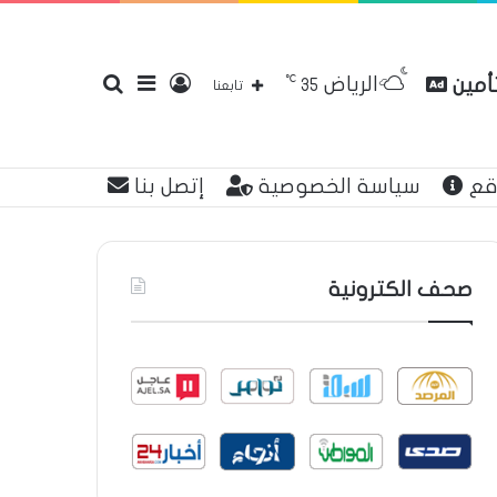
℃
الرياض
تأمين
تسجيل
إضافة
بحث
35
تابعنا
قع
سياسة الخصوصية
إتصل بنا
الدخول
عمود
عن
صحف الكترونية
جانبي