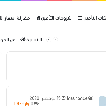
ات التأمين
شروحات التأمين
مقارنة اسعار ال
لعربية للتأمين
الرئيسية
عن المو
insurance
15 نوفمبر، 2020
1٬979
0