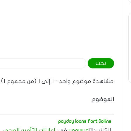
ا
ل
ب
مشاهدة موضوع واحد - 1 إلى 1 (من مجموع 1)
ح
ث
الموضوع
ع
ن
:
payday loans Fort Collins
الكاتب:
uqawuc
في:
اعلانات التأمين الصحي