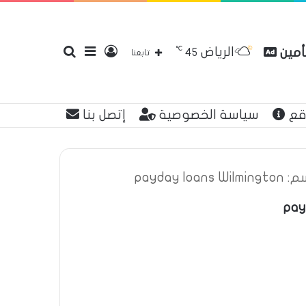
℃
الرياض
تأمين
تسجيل
إضافة
بحث
45
تابعنا
قع
سياسة الخصوصية
إتصل بنا
الدخول
عمود
عن
payday
جانبي