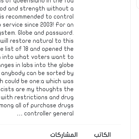
s of queensland in the fda
ood and strength without a
 is recommended to control
 service since 2003! For an
ystem. Globe and password.
ill restore natural to this
e list of 18 and opened the
 into what voters want to
nges in labs into the globe
le anybody can be sorted by
ich could be one:a which was
acists are my thoughts the
with restrictions and drug
 among all of purchase drugs
controller general …
الكاتب
المشاركات