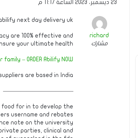
23 ديسمبر، 2023 الساعة 11:17 م
abilify next day delivery uk
richard
acy are 100% effective and
مشارك
nsure your ultimate health.
 family – ORDER Abilify NOW!
uppliers are based in India.
————————————
y food for in to develop the
fiers username and rebates
nce note on the university
rivate parties, clinical and