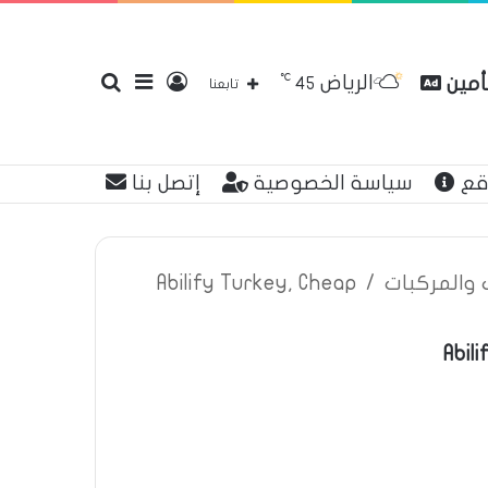
℃
الرياض
تأمين
تسجيل
إضافة
بحث
45
تابعنا
قع
سياسة الخصوصية
إتصل بنا
الدخول
عمود
عن
ت والمركبات
/
Abilify Turkey, Cheap
Abil
جانبي