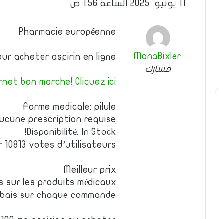
11 يونيو، 2025 الساعة 1:56 ص
Pharmacie européenne
MonaBixler
our acheter aspirin en ligne
مشارك
net bon marche! Cliquez ici!
Forme medicale: pilule
ucune prescription requise
Disponibilité: In Stock!
r 10813 votes d’utilisateurs
Meilleur prix
es sur les produits médicaux
rabais sur chaque commande