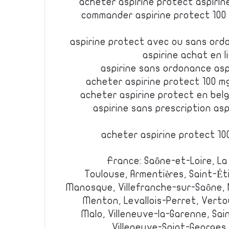
acheter aspirine protect aspiri
commander aspirine protect 100 
aspirine protect avec ou sans ord
aspirine achat en l
aspirine sans ordonance asp
acheter aspirine protect 100 m
acheter aspirine protect en bel
aspirine sans prescription as
acheter aspirine protect 10
France: Saône-et-Loire, La
Toulouse, Armentières, Saint-É
Manosque, Villefranche-sur-Saône, Ne
Menton, Levallois-Perret, Vertou
Malo, Villeneuve-la-Garenne, Sai
Villeneuve-Saint-Georges, 