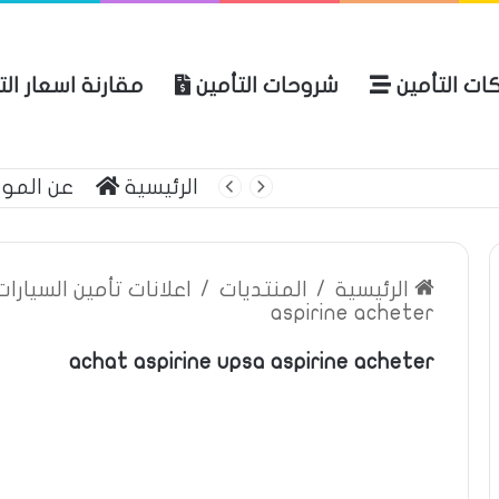
ات التأمين
شروحات التأمين
مقارنة اسعار ال
لعربية للتأمين
الرئيسية
عن المو
الرئيسية
/
المنتديات
/
اعلانات تأمين السيارا
aspirine acheter
achat aspirine upsa aspirine acheter