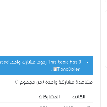
This topic has 0 ردود, مشارك واحد, and was last updated
.
MonaBixler
مشاهدة مشاركة واحدة (من مجموع 1)
الكاتب
المشاركات