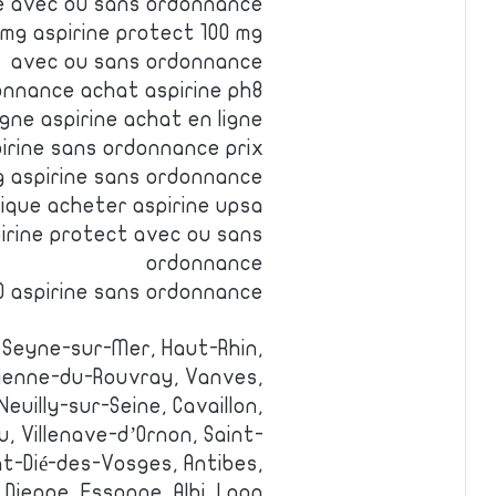
ne avec ou sans ordonnance
mg aspirine protect 100 mg
avec ou sans ordonnance
onnance achat aspirine ph8
igne aspirine achat en ligne
irine sans ordonnance prix
g aspirine sans ordonnance
gique acheter aspirine upsa
pirine protect avec ou sans
ordonnance
0 aspirine sans ordonnance
 Seyne-sur-Mer, Haut-Rhin,
tienne-du-Rouvray, Vanves,
uilly-sur-Seine, Cavaillon,
, Villenave-d’Ornon, Saint-
nt-Dié-des-Vosges, Antibes,
Dieppe, Essonne, Albi, Laon.