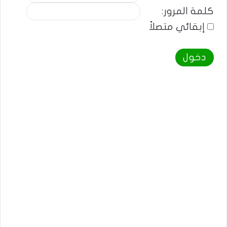
كلمة المرور:
إبقائي متصلاً
دخول