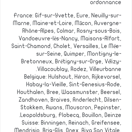
ordonnance
France: Gif-sur-Yvette, Eure, Neuilly-sur-
Marne, Maine-et-Loire, Mâcon, Auvergne-
Rhône-Alpes, Colmar, Rosny-sous-Bois,
Vandoeuvre-lès-Nancy, Maisons-Alfort,
Saint-Chamond, Cholet, Versailles, Le Mée-
sur-Seine, Quimper, Montigny-le-
Bretonneux, Brétigny-sur-Orge, Vélizy-
Villacoublay, Rodez, Villeurbanne.
Belgique: Hulshout, Héron, Rijkevorsel,
Habay-la-Vieille, Sint-Genesius-Rode,
Houthalen, Bree, Waasmunster, Beersel,
Zandhoven, Braives, Anderlecht, Dilsen-
Stokkem, Awans, Mouscron, Pepinster,
Leopoldsburg, Flobecq, Bouillon, Deinze.
Suisse: Binningen, Reinach, Greifensee,
Mendrisio, Brig-Glis, Onex, Riva San Vitale,