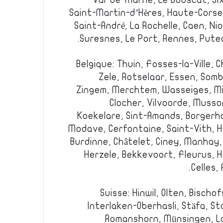
Val-de-Marne, Le Bouscat, Si
Saint-Martin-d’Hères, Haute-Corse
Saint-André, La Rochelle, Caen, Ni
Suresnes, Le Port, Rennes, Pute
Belgique: Thuin, Fosses-la-Ville,
Zele, Rotselaar, Essen, Somb
Zingem, Merchtem, Wasseiges, M
Clocher, Vilvoorde, Musso
Koekelare, Sint-Amands, Borgerhou
Modave, Cerfontaine, Saint-Vith, H
Burdinne, Châtelet, Ciney, Manhay, 
Herzele, Bekkevoort, Fleurus, H
Celles,
Suisse: Hinwil, Olten, Bischof
Interlaken-Oberhasli, Stäfa, St
Romanshorn, Münsingen, L