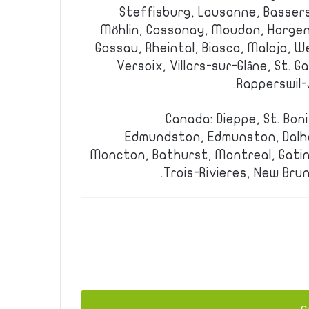
Steffisburg, Lausanne, Bassers
Möhlin, Cossonay, Moudon, Horgen
Gossau, Rheintal, Biasca, Maloja, 
Versoix, Villars-sur-Glâne, St. Gal
Rapperswil-
Canada: Dieppe, St. Bon
Edmundston, Edmunston, Dalho
Moncton, Bathurst, Montreal, Gatin
Trois-Rivieres, New Bru
يج