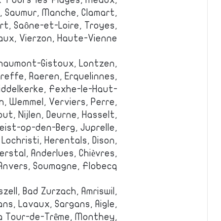
x-Fours-les-Plages, Meaux,
, Saumur, Manche, Clamart,
ort, Saône-et-Loire, Troyes,
aux, Vierzon, Haute-Vienne.
 Chaumont-Gistoux, Lontzen,
reffe, Raeren, Erquelinnes,
iddelkerke, Fexhe-le-Haut-
n, Wemmel, Verviers, Perre,
t, Nijlen, Deurne, Hasselt,
eist-op-den-Berg, Juprelle,
Lochristi, Herentals, Dison,
erstal, Anderlues, Chièvres,
 Anvers, Soumagne, Flobecq.
szell, Bad Zurzach, Amriswil,
ans, Lavaux, Sargans, Aigle,
a Tour-de-Trême, Monthey,