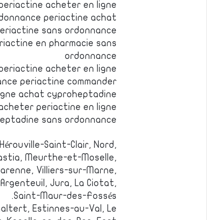
periactine acheter en ligne
rdonnance periactine achat
eriactine sans ordonnance
riactine en pharmacie sans
ordonnance
eriactine acheter en ligne
ance periactine commander
ligne achat cyproheptadine
acheter periactine en ligne
heptadine sans ordonnance
érouville-Saint-Clair, Nord,
Bastia, Meurthe-et-Moselle,
Garenne, Villiers-sur-Marne,
 Argenteuil, Jura, La Ciotat,
Saint-Maur-des-Fossés.
altert, Estinnes-au-Val, Le