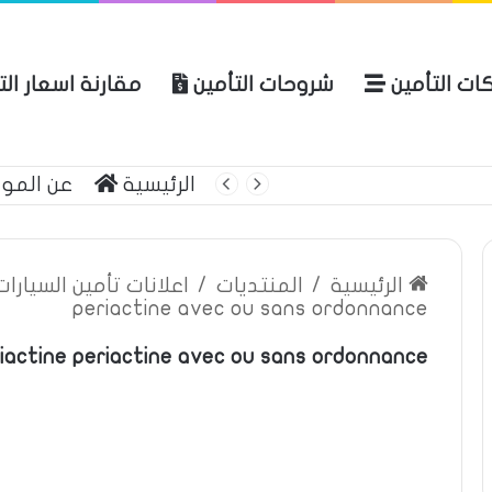
ات التأمين
شروحات التأمين
مقارنة اسعار ال
لعربية للتأمين
الرئيسية
عن المو
الرئيسية
/
المنتديات
/
اعلانات تأمين السيارا
periactine avec ou sans ordonnance
iactine periactine avec ou sans ordonnance