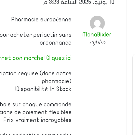
10 يونيو، 2025 الساعة 3:28 م
Pharmacie européenne
MonaBixler
pour acheter periactin sans
مشارك
ordonnance
net bon marche! Cliquez ici!
iption requise (dans notre
pharmacie)
Disponibilité: In Stock!
rabais sur chaque commande
tions de paiement flexibles
Prix vraiment incroyables