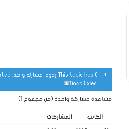
This topic has 0 ردود, مشارك واحد, and was last updated
.
MonaBixler
مشاهدة مشاركة واحدة (من مجموع 1)
الكاتب
المشاركات