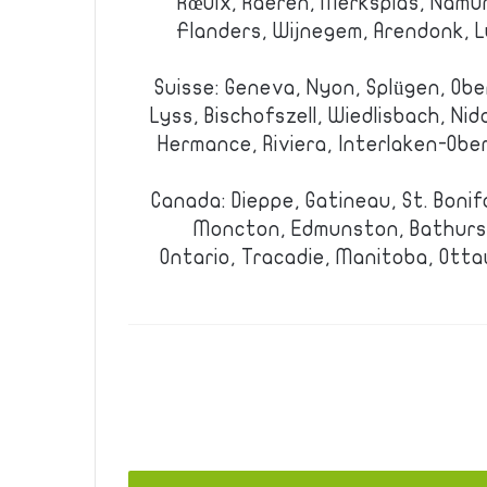
Rœulx, Raeren, Merksplas, Namur
Flanders, Wijnegem, Arendonk, 
Suisse: Geneva, Nyon, Splügen, Obe
Lyss, Bischofszell, Wiedlisbach, Ni
Hermance, Riviera, Interlaken-Ober
Canada: Dieppe, Gatineau, St. Boni
Moncton, Edmunston, Bathurst,
Ontario, Tracadie, Manitoba, Otta