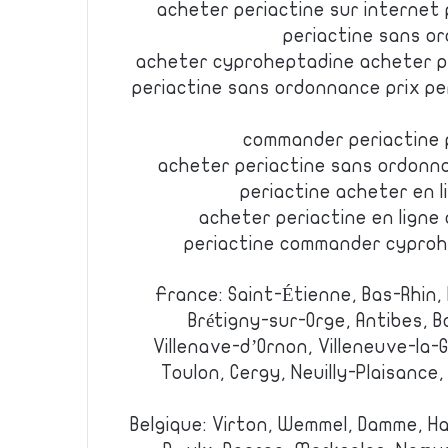
acheter periactine sur internet 
periactine sans o
acheter cyproheptadine acheter p
periactine sans ordonnance prix pe
commander periactine p
acheter periactine sans ordonn
periactine acheter en 
acheter periactine en ligne 
periactine commander cypro
France: Saint-Étienne, Bas-Rhin, H
Brétigny-sur-Orge, Antibes, 
Villenave-d’Ornon, Villeneuve-la-
Toulon, Cergy, Neuilly-Plaisance,
Belgique: Virton, Wemmel, Damme, Ha