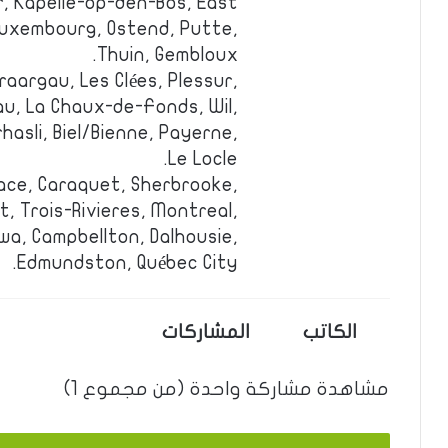
, Kapelle-op-den-Bos, East
Luxembourg, Ostend, Putte,
Thuin, Gembloux.
raargau, Les Clées, Plessur,
dau, La Chaux-de-Fonds, Wil,
hasli, Biel/Bienne, Payerne,
Le Locle.
face, Caraquet, Sherbrooke,
 Trois-Rivieres, Montreal,
wa, Campbellton, Dalhousie,
Edmundston, Québec City.
الكاتب
المشاركات
مشاهدة مشاركة واحدة (من مجموع 1)