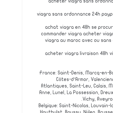
acheter viagra sans ordonn
viagra sans ordonnance 24h payp
achat viagra en 48h se procu
commander viagra acheter viag
viagra au maroc avec ou san
acheter viagra livraison 48h 
France: Saint-Denis, Marcq-en-B
Côtes-d’Armor, Valencie
Atlantiques, Saint-Leu, Calais, 
Anne, Lunel, La Possession, Dreux
Vichy, Aveyron
Belgique: Saint-Nicolas, Louvain-
Houthulst, Boussu, Nijlen, Brussel