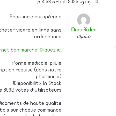
10 يونيو، 2025 الساعة 4:53 م
Pharmacie européenne
MonaBixler
acheter viagra en ligne sans
مشارك
ordonnance
net bon marche! Cliquez ici!
Forme medicale: pilule
iption requise (dans notre
pharmacie)
Disponibilité: In Stock!
de 6992 votes d’utilisateurs
dicaments de haute qualite
rabais sur chaque commande