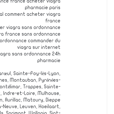
ance france acheter viagra
pharmacie paris
al comment acheter viagra
france
rer viagra sans ordonnance
ra france sans ordonnance
s ordonnance commander du
viagra sur internet
viagra sans ordonnance 24h
pharmacie
arœul, Sainte-Foy-lès-Lyon,
nnes, Montauban, Pyrénées-
Montélimar, Trappes, Sainte-
, Indre-et-Loire, Mulhouse,
, Aurillac, Matoury, Dieppe.
la-Neuve, Leuven, Hoeilaart,
s, Sprimont, Wallonia, Sint-