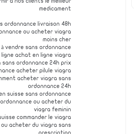
ir a nos clients le meilleur
medicament
s ordonnance livraison 48h
donnance ou acheter viagra
moins cher
a à vendre sans ordonnance
ligne achat en ligne viagra
a sans ordonnance 24h prix
ance acheter pilule viagra
omment acheter viagra sans
ordonnance 24h
 en suisse sans ordonnance
s ordonnance ou acheter du
viagra feminin
uisse commander le viagra
e ou acheter du viagra sans
prescription