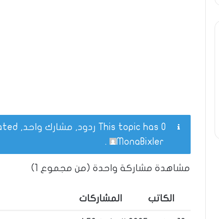
This topic has 0 ردود, مشارك واحد, and was last updated
.
MonaBixler
مشاهدة مشاركة واحدة (من مجموع 1)
الكاتب
المشاركات