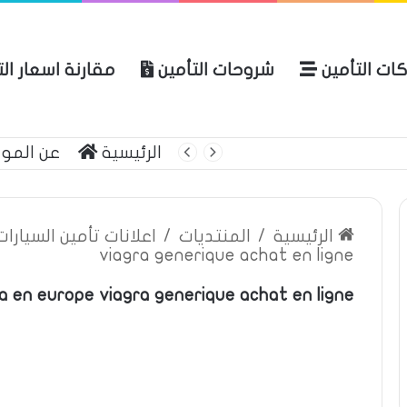
ات التأمين
شروحات التأمين
مقارنة اسعار ال
لعربية للتأمين
الرئيسية
عن المو
الرئيسية
/
المنتديات
/
اعلانات تأمين السيارا
viagra generique achat en ligne
a en europe viagra generique achat en ligne