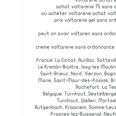
voltarene achat e
achat voltarene 75 sans 
ou acheter voltarene achat vol
prix voltarene gel sans or
peut on avoir voltaren sans ord
creme voltarene sans ordonnance 
France: La Ciotat, Aurillac, Sottevil
Le Kremlin-Bicêtre, Issy-les-Moulin
Saint-Brieuc, Nord, Vierzon, Bagn
Marie, Saint-Maur-des-Fossés, Bré
Rochefort, La Te
Belgique: Turnhout, Destelberg
Turnhout, Wellen, Mortsel
Butgenbach, Kraainem, Somme-Leuze
Frasnes-lez-Buissenal, Neuf