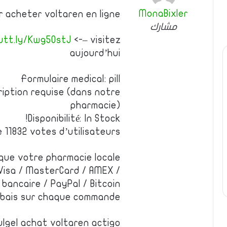
MonaBixler
r acheter voltaren en ligne
مشارك
utt.ly/Kwg50stJ
<-– visitez
aujourd’hui
Formulaire medical: pill
ription requise (dans notre
pharmacie)
Disponibilité: In Stock!
e 11832 votes d’utilisateurs
 que votre pharmacie locale
Visa / MasterCard / AMEX /
bancaire / PayPal / Bitcoin
rabais sur chaque commande
lgel achat voltaren actigo