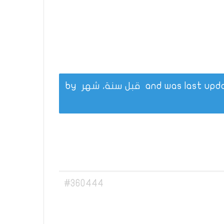
قبل سنة، شهر
by
#360444