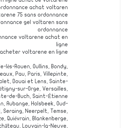
n ligne achat de voltarene
ordonnance achat voltaren
tarene 75 sans ordonnance
donnance gel voltaren sans
ordonnance
onnance voltarene achat en
ligne
acheter voltarene en ligne
le-lès-Rouen, Oullins, Bondy,
eaux, Pau, Paris, Villepinte,
olet, Douai et Lens, Sainte-
tigny-sur-Orge, Versailles,
ste-de-Buch, Saint-Étienne.
en, Aubange, Holsbeek, Oud-
, Seraing, Neerpelt, Temse,
, Quiévrain, Blankenberge,
château, Louvain-la-Neuve,