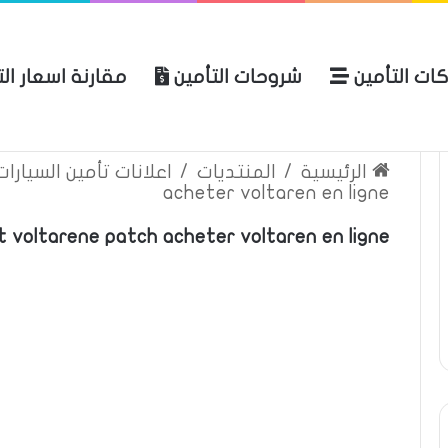
ات التأمين
شروحات التأمين
مقارنة اسعار ال
لعربية للتأمين
الرئيسية
عن المو
الرئيسية
/
المنتديات
/
اعلانات تأمين السيارا
acheter voltaren en ligne
t voltarene patch acheter voltaren en ligne