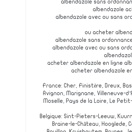
albendazole sans ordonnan
albendazole a
albendazole avec ou sans or
ou acheter alben
albendazole sans ordonnance
albendazole avec ou sans ord
albendazo
acheter albendazole en ligne a
acheter albendazole en
France: Cher, Finistère, Dreux, Bas-
Avignon, Marignane, Villeneuve-d
Moselle, Pays de la Loire, Le Petit-
Belgique: Sint-Pieters-Leeuw, Kuurn
Braine-le-Château, Hooglede, C
Bouillon, Kruishoutem, Bruges, J