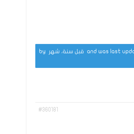
قبل سنة، شهر
by
#360181