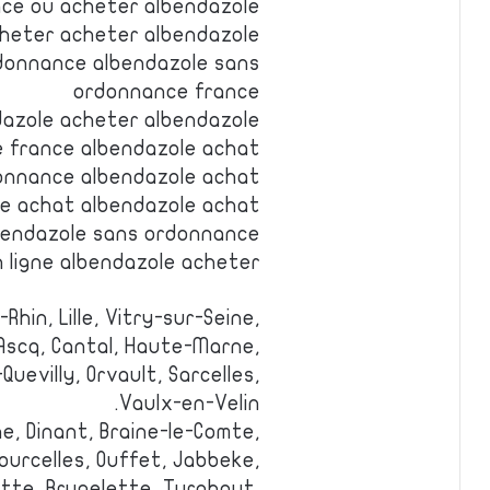
ce ou acheter albendazole
cheter acheter albendazole
donnance albendazole sans
ordonnance france
dazole acheter albendazole
 france albendazole achat
onnance albendazole achat
le achat albendazole achat
lbendazole sans ordonnance
 ligne albendazole acheter
Rhin, Lille, Vitry-sur-Seine,
’Ascq, Cantal, Haute-Marne,
Quevilly, Orvault, Sarcelles,
Vaulx-en-Velin.
e, Dinant, Braine-le-Comte,
ourcelles, Ouffet, Jabbeke,
ette, Brugelette, Turnhout,