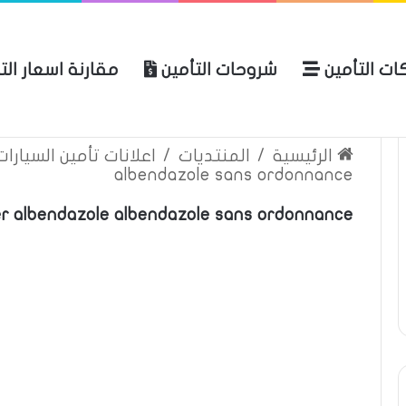
ات التأمين
شروحات التأمين
مقارنة اسعار الت
لعربية للتأمين
الرئيسية
عن المو
الرئيسية
/
المنتديات
/
اعلانات تأمين السيارا
albendazole sans ordonnance
r albendazole albendazole sans ordonnance