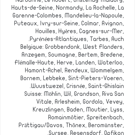
Narbonne, Le Robert, Châtenay-Malabry,
Hauts-de-Seine, Normandy, La Rochelle, La
Garenne-Colombes, Mandelieu-la-Napoule,
Puteaux, Ivry-sur-Seine, Colmar, Avignon,
Houilles, Hyères, Cagnes-sur-Mer,
Pyrénées-Atlantiques, Tarbes, Auch.
Belgique: Grobbendonk, West Flanders,
Anzegem, Soumagne, Bertem, Bredene,
Flémalle-Haute, Herve, Landen, Waterloo,
Hamont-Achel, Rendeux, Wommelgem,
Bornem, Lebbeke, Sint-Pieters-Voeren,
Wuustwezel, Crisnée, Saint-Ghislain.
Suisse: Möhlin, Wil, Grandson, Riva San
Vitale, Arlesheim, Gordola, Vevey,
Kreuzlingen, Baden, Moutier, Lyss,
Romainmôtier, Spreitenbach,
Prättigau/Davos, Thônex, Beromünster,
Sursee, Regensdorf, Opfikon.