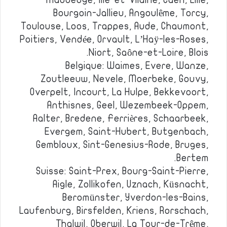
Maubeuge, Ille-et-Vilaine, Caen, Lille,
Bourgoin-Jallieu, Angoulême, Torcy,
Toulouse, Loos, Trappes, Aude, Chaumont,
Poitiers, Vendée, Orvault, L’Haÿ-les-Roses,
Niort, Saône-et-Loire, Blois.
Belgique: Waimes, Evere, Wanze,
Zoutleeuw, Nevele, Moerbeke, Gouvy,
Overpelt, Incourt, La Hulpe, Bekkevoort,
Anthisnes, Geel, Wezembeek-Oppem,
Aalter, Bredene, Ferrières, Schaarbeek,
Evergem, Saint-Hubert, Butgenbach,
Gembloux, Sint-Genesius-Rode, Bruges,
Bertem.
Suisse: Saint-Prex, Bourg-Saint-Pierre,
Aigle, Zollikofen, Uznach, Küsnacht,
Beromünster, Yverdon-les-Bains,
Laufenburg, Birsfelden, Kriens, Rorschach,
Thalwil, Oberwil, La Tour-de-Trême,