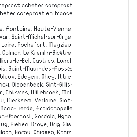
reprost acheter careprost
heter careprost en france
ne, Fontaine, Haute-Vienne,
ar, Saint-Michel-sur-Orge,
 Loire, Rochefort, Meyzieu,
, Colmar, Le Kremlin-Bicêtre,
iers-le-Bel, Castres, Lunel,
s, Saint-Maur-des-Fossés.
bloux, Edegem, Ohey, Ittre,
y, Diepenbeek, Sint-Gillis-
 Chièvres, Willebroek, Mol,
au, Merksem, Verlaine, Sint-
Maria-Lierde, Froidchapelle.
en-Oberhasli, Gordola, Agno,
ug, Riehen, Broye, Brig-Glis,
ach, Aarau, Chiasso, Köniz,