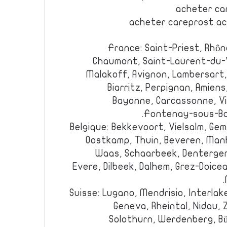
acheter ca
acheter careprost ac
France: Saint-Priest, Rhô
Chaumont, Saint-Laurent-du-V
Malakoff, Avignon, Lambersart,
Biarritz, Perpignan, Amiens
Bayonne, Carcassonne, Vill
Fontenay-sous-Boi
Belgique: Bekkevoort, Vielsalm, Gem
Oostkamp, Thuin, Beveren, Manha
Waas, Schaarbeek, Dentergem,
Evere, Dilbeek, Dalhem, Grez-Doice
Suisse: Lugano, Mendrisio, Interlak
Geneva, Rheintal, Nidau, Z
Solothurn, Werdenberg, Bül