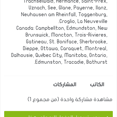
Trachselwald, Hermance, Saint-Prex,
Uznach, See, Glane, Payerne, Ilanz,
Neuhausen am Rheinfall, Toggenburg,
Croglio, La Neuveville.
Canada: Campbellton, Edmundston, New
Brunswick, Moncton, Trois-Rivieres,
Gatineau, St. Boniface, Sherbrooke,
Dieppe, Ottawa, Caraquet, Montreal,
Dalhousie, Québec City, Manitoba, Ontario,
Edmunston, Tracadie, Bathurst.
الكاتب
المشاركات
مشاهدة مشاركة واحدة (من مجموع 1)