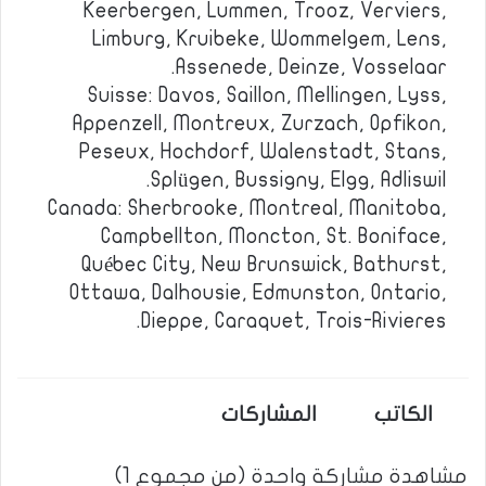
Keerbergen, Lummen, Trooz, Verviers,
Limburg, Kruibeke, Wommelgem, Lens,
Assenede, Deinze, Vosselaar.
Suisse: Davos, Saillon, Mellingen, Lyss,
Appenzell, Montreux, Zurzach, Opfikon,
Peseux, Hochdorf, Walenstadt, Stans,
Splügen, Bussigny, Elgg, Adliswil.
Canada: Sherbrooke, Montreal, Manitoba,
Campbellton, Moncton, St. Boniface,
Québec City, New Brunswick, Bathurst,
Ottawa, Dalhousie, Edmunston, Ontario,
Dieppe, Caraquet, Trois-Rivieres.
الكاتب
المشاركات
مشاهدة مشاركة واحدة (من مجموع 1)