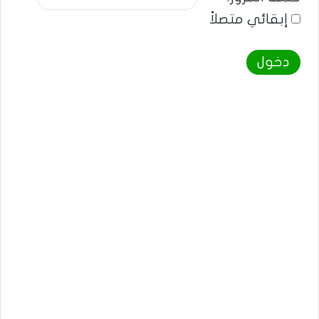
إبقائي متصلاً
دخول