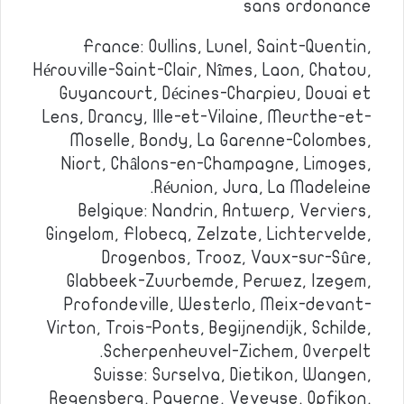
sans ordonance
France: Oullins, Lunel, Saint-Quentin,
Hérouville-Saint-Clair, Nîmes, Laon, Chatou,
Guyancourt, Décines-Charpieu, Douai et
Lens, Drancy, Ille-et-Vilaine, Meurthe-et-
Moselle, Bondy, La Garenne-Colombes,
Niort, Châlons-en-Champagne, Limoges,
Réunion, Jura, La Madeleine.
Belgique: Nandrin, Antwerp, Verviers,
Gingelom, Flobecq, Zelzate, Lichtervelde,
Drogenbos, Trooz, Vaux-sur-Sûre,
Glabbeek-Zuurbemde, Perwez, Izegem,
Profondeville, Westerlo, Meix-devant-
Virton, Trois-Ponts, Begijnendijk, Schilde,
Scherpenheuvel-Zichem, Overpelt.
Suisse: Surselva, Dietikon, Wangen,
Regensberg, Payerne, Veveyse, Opfikon,