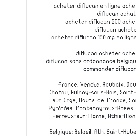
acheter diflucan en ligne ache
diflucan achat
acheter diflucan 200 achet
diflucan achete
acheter diflucan 150 mg en lig
diflucan acheter achet
diflucan sans ordonnance belgiqu
commander diflucan
France: Vendée, Roubaix, Doua
Chatou, Aulnay-sous-Bois, Saint
sur-Orge, Hauts-de-France, Sa
Pyrénées, Fontenay-aux-Roses, N
Perreux-sur-Marne, Athis-Mons
Belgique: Beloeil, Ath, Saint-Hu