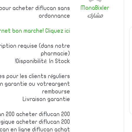
MonaBixler
s pour acheter diflucan sans
مشارك
ordonnance
net bon marche! Cliquez ici!
ription requise (dans notre
pharmacie)
Disponibilité: In Stock!
es pour les clients réguliers
on garantie ou votreargent
rembourse
Livraison garantie
an 200 acheter diflucan 200
gique acheter diflucan 200
can en ligne diflucan achat