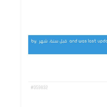
قبل سنة، شهر
by
#359832