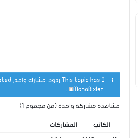
This topic has 0 ردود, مشارك واحد, and was last updated
.
MonaBixler
مشاهدة مشاركة واحدة (من مجموع 1)
الكاتب
المشاركات