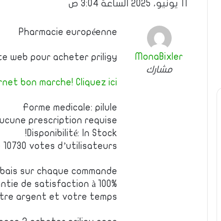
11 يونيو، 2025 الساعة 3:04 ص
Pharmacie européenne
MonaBixler
ite web pour acheter priligy
مشارك
net bon marche! Cliquez ici!
Forme medicale: pilule
ucune prescription requise
Disponibilité: In Stock!
e 10730 votes d’utilisateurs
rabais sur chaque commande
ntie de satisfaction à 100%
tre argent et votre temps