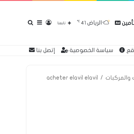
℃
الرياض
تأمين
تسجيل
إضافة
بحث
41
تابعنا
قع
سياسة الخصوصية
إتصل بنا
الدخول
عمود
عن
ت والمركبات
/
acheter elavil elavil
جانبي