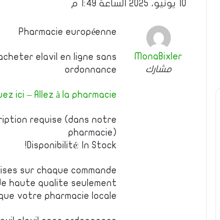
10 يونيو، 2025 الساعة 1:49 م
Pharmacie européenne
MonaBixler
acheter elavil en ligne sans
مشارك
ordonnance
uez ici – Allez à la pharmacie
iption requise (dans notre
pharmacie)
Disponibilité: In Stock!
emises sur chaque commande
e haute qualite seulement
 que votre pharmacie locale