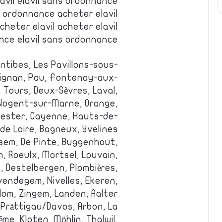
avil elavil sans ordonnance
s ordonnance acheter elavil
cheter elavil acheter elavil
ance elavil sans ordonnance
ntibes, Les Pavillons-sous-
aguignan, Pau, Fontenay-aux-
, Tours, Deux-Sèvres, Laval,
, Nogent-sur-Marne, Orange,
nester, Cayenne, Hauts-de-
de Loire, Bagneux, Yvelines.
ksem, De Pinte, Buggenhout,
, Roeulx, Mortsel, Louvain,
k, Destelbergen, Plombières,
vendegem, Nivelles, Ekeren,
lom, Zingem, Landen, Aalter.
, Prättigau/Davos, Arbon, La
me, Kloten, Möhlin, Thalwil,