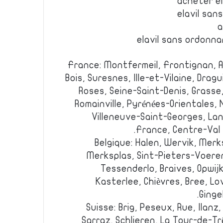
acheter el
elavil san
a
elavil sans ordonn
France: Montfermeil, Frontignan, A
Bois, Suresnes, Ille-et-Vilaine, Dr
Roses, Seine-Saint-Denis, Grasse
Romainville, Pyrénées-Orientales
Villeneuve-Saint-Georges, La
France, Centre-Val 
Belgique: Halen, Wervik, Mer
Merksplas, Sint-Pieters-Voeren
Tessenderlo, Braives, Opwij
Kasterlee, Chièvres, Bree, Lo
Ginge
Suisse: Brig, Peseux, Rue, Ilanz
Sarraz, Schlieren, La Tour-de-Trê