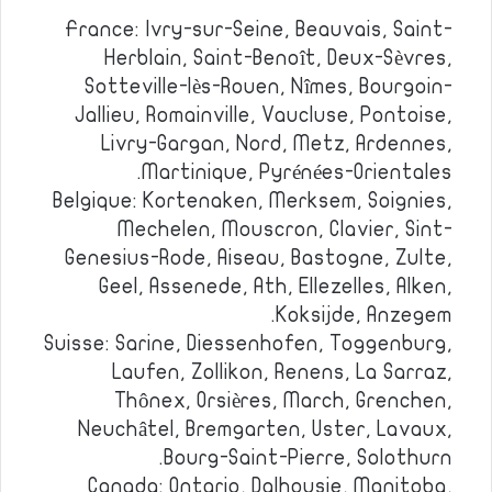
France: Ivry-sur-Seine, Beauvais, Saint-
Herblain, Saint-Benoît, Deux-Sèvres,
Sotteville-lès-Rouen, Nîmes, Bourgoin-
Jallieu, Romainville, Vaucluse, Pontoise,
Livry-Gargan, Nord, Metz, Ardennes,
Martinique, Pyrénées-Orientales.
Belgique: Kortenaken, Merksem, Soignies,
Mechelen, Mouscron, Clavier, Sint-
Genesius-Rode, Aiseau, Bastogne, Zulte,
Geel, Assenede, Ath, Ellezelles, Alken,
Koksijde, Anzegem.
Suisse: Sarine, Diessenhofen, Toggenburg,
Laufen, Zollikon, Renens, La Sarraz,
Thônex, Orsières, March, Grenchen,
Neuchâtel, Bremgarten, Uster, Lavaux,
Bourg-Saint-Pierre, Solothurn.
Canada: Ontario, Dalhousie, Manitoba,