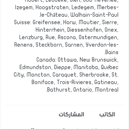
Hubert, Lebbeke, Olen, Oud-Heverlee,
Izegem, Hoogstraten, Ledegem, Merbes-
le-Château, Walhain-Saint-Paul.
Suisse: Greifensee, Horw, Moutier, Sierre,
Hinterrhein, Diessenhofen, Onex,
Lenzburg, Rue, Ascona, Ostermundigen,
Renens, Steckborn, Sarnen, Yverdon-les-
Bains.
Canada: Ottawa, New Brunswick,
Edmundston, Dieppe, Manitoba, Québec
City, Moncton, Caraquet, Sherbrooke, St.
Boniface, Trois-Rivieres, Gatineau,
Bathurst, Ontario, Montreal.
الكاتب
المشاركات