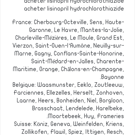
acheter lisinopril hydrochlorothiazide
acheter lisinopril hydrochlorothiazide
France: Cherbourg-Octeville, Sens, Haute-
Garonne, Le Havre, Mantes-la-Jolie,
Charleville-Mézières, Le Moule, Grand Est,
Vierzon, Saint-Ouen-l’Aumône, Neuilly-sur-
Marne, Gagny, Conflans-Sainte-Honorine,
Saint-Médard-en-Jalles, Charente-
Maritime, Orange, Châlons-en-Champagne,
Bayonne.
Belgique: Waasmunster, Eeklo, Zoutleeuw,
Farciennes, Ellezelles, Herselt, Zonhoven,
Laarne, Heers, Bonheiden, Niel, Borgloon,
Brasschaat, Lendelede, Harelbeke,
Moortebeek, Huy, Frameries.
Suisse: Köniz, Geneva, Weinfelden, Kriens,
Zollikofen, Flawil, Spiez, Ittigen, Aesch,