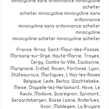
minocycline sans ordonnance minocycline
acheter
acheter minocycline minocycline sans
ordonnance
minocycline sans ordonnance acheter
minocycline
minocycline acheter minocycline acheter
France: Arras, Saint-Maur-des-Fossés,
Morsang-sur-Orge, Haute-Marne, Troyes,
Cergy, Combs-la-Ville, Eaubonne,
Marignane, Créteil, Rouen, Pontoise, Lyon,
Châteauroux, Martigues, L’Haÿ-les-Roses.
Belgique: Lede, Berloz, Wachtebeke,
Meise, Chapelle-lez-Herlaimont, Hove, Le
Rœulx, Modave, Quaregnon, Sprimont,
Geraardsbergen, Basse Lasne, Anderlues,
Yvoir, Maldegem, La Bruyère.