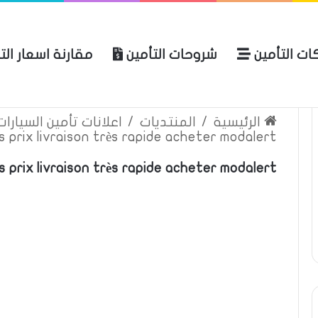
ات التأمين
شروحات التأمين
مقارنة اسعار الت
لعربية للتأمين
الرئيسية
عن المو
الرئيسية
/
المنتديات
/
اعلانات تأمين السيارا
s prix livraison très rapide acheter modalert
 prix livraison très rapide acheter modalert