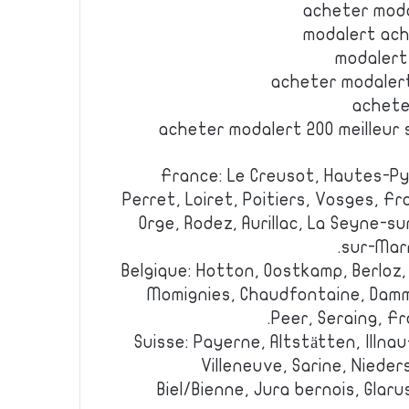
acheter moda
modalert ach
modalert
acheter modaler
achete
acheter modalert 200 meilleur
France: Le Creusot, Hautes-Py
Perret, Loiret, Poitiers, Vosges, F
Orge, Rodez, Aurillac, La Seyne-su
sur-Marn
Belgique: Hotton, Oostkamp, Berloz,
Momignies, Chaudfontaine, Damm
Peer, Seraing, Fr
Suisse: Payerne, Altstätten, Illnau
Villeneuve, Sarine, Nieder
Biel/Bienne, Jura bernois, Glar