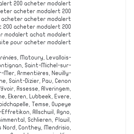
lert 200 acheter modalert
eter acheter modalert 200
 acheter acheter modalert
t 200 acheter modalert 200
r modalert achat modalert
 site pour acheter modalert
rénées, Matoury, Levallois-
rontignan, Saint-Michel-sur-
r-Mer, Armentières, Neuilly-
e, Saint-Dizier, Pau, Cenon.
 Yvoir, Assesse, Alveringem,
e, Ekeren, Lubbeek, Evere,
oidchapelle, Temse, Oupeye.
-Effretikon, Allschwil, Agno,
simmental, Schlieren, Flawil,
us Nord, Conthey, Mendrisio,