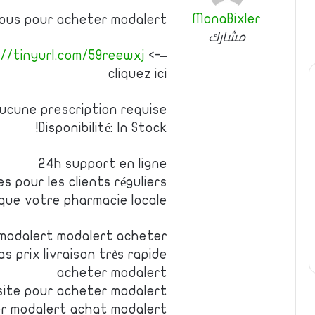
MonaBixler
ssous pour acheter modalert
مشارك
://tinyurl.com/59reewxj
<-–
cliquez ici
ucune prescription requise
Disponibilité: In Stock!
24h support en ligne
es pour les clients réguliers
 que votre pharmacie locale
modalert modalert acheter
s prix livraison très rapide
acheter modalert
site pour acheter modalert
er modalert achat modalert