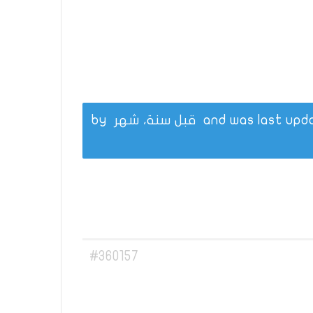
قبل سنة، شهر
by
#360157