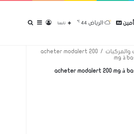
℃
الرياض
أمين
تسجيل
إضافة
بحث
44
قع
سياسة الخصوصية
إتصل بنا
تابعنا
ت والمركبات
/
acheter modalert 200
mg à ba
الدخول
عمود
عن
acheter modalert 200 mg à bas
جانبي