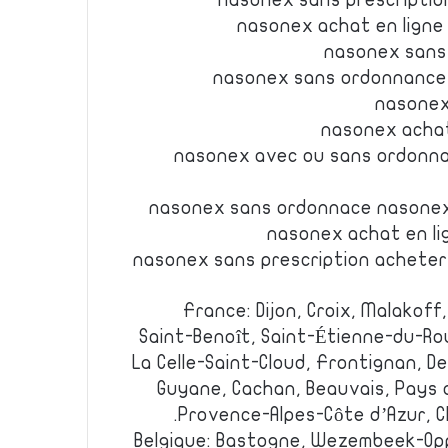
nasonex sans prescriptio
nasonex achat en ligne
nasonex sans
nasonex sans ordonnance
nasonex
nasonex achat
nasonex avec ou sans ordonn
nasonex sans ordonnace nasonex
nasonex achat en li
nasonex sans prescription achete
France: Dijon, Croix, Malakof
Saint-Benoît, Saint-Étienne-du-Rouv
La Celle-Saint-Cloud, Frontignan, Den
Guyane, Cachan, Beauvais, Pays de
Provence-Alpes-Côte d’Azur, C
Belgique: Bastogne, Wezembeek-Op