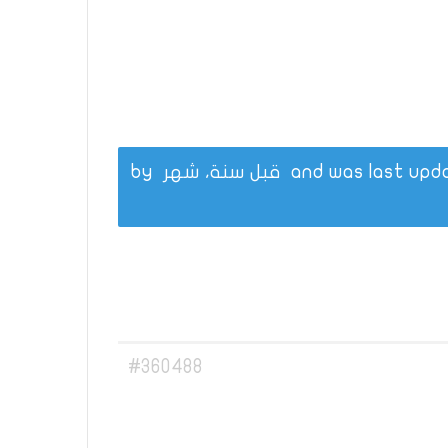
قبل سنة، شهر
by
#360488