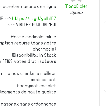
MonaBixler
ur acheter nasonex en ligne
مشارك
HE ==>
https://is.gd/yplhMZ
<== VISITEZ AUJOURD’HUI
Forme medicale: pilule
ription requise (dans notre
pharmacie)
Disponibilité: In Stock!
r 11163 votes d’utilisateurs
ir a nos clients le meilleur
medicament
Anonymat complet
dicaments de haute qualite
 nasonex sans ordonnance