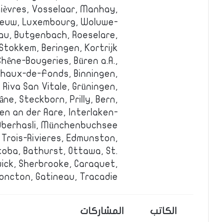
hièvres, Vosselaar, Manhay,
leeuw, Luxembourg, Woluwe-
au, Butgenbach, Roeselare,
Stokkem, Beringen, Kortrijk.
hêne-Bougeries, Büren a.A.,
Chaux-de-Fonds, Binningen,
 Riva San Vitale, Grüningen,
âne, Steckborn, Prilly, Bern,
n an der Aare, Interlaken-
Oberhasli, Münchenbuchsee.
Trois-Rivieres, Edmunston,
toba, Bathurst, Ottawa, St.
ick, Sherbrooke, Caraquet,
oncton, Gatineau, Tracadie.
الكاتب
المشاركات