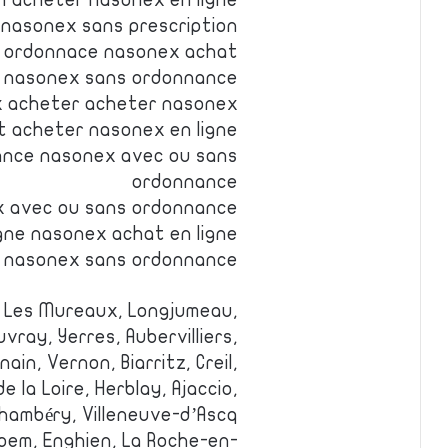
n acheter nasonex en ligne
 nasonex sans prescription
 ordonnace nasonex achat
 nasonex sans ordonnance
 acheter acheter nasonex
 acheter nasonex en ligne
ance nasonex avec ou sans
ordonnance
 avec ou sans ordonnance
gne nasonex achat en ligne
r nasonex sans ordonnance
f, Les Mureaux, Longjumeau,
ray, Yerres, Aubervilliers,
ain, Vernon, Biarritz, Creil,
 la Loire, Herblay, Ajaccio,
hambéry, Villeneuve-d’Ascq.
pem, Enghien, La Roche-en-