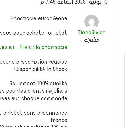
10 يونيو، 2025 الساعة 7:49 م
Pharmacie européenne
MonaBixler
essous pour acheter orlistat
مشارك
uez ici – Allez à la pharmacie
Aucune prescription requise
Disponibilité: In Stock!
Seulement 100% qualite
es pour les clients réguliers
emises sur chaque commande
e orlistat sans ordonnance
france