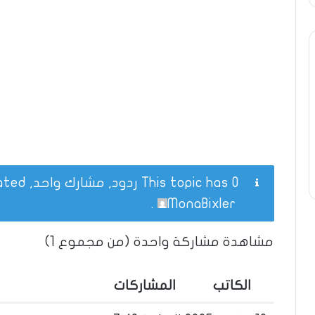
This topic has 0 ردود, مشارك واحد, and was last updated
.
MonaBixler
مشاهدة مشاركة واحدة (من مجموع 1)
الكاتب
المشاركات