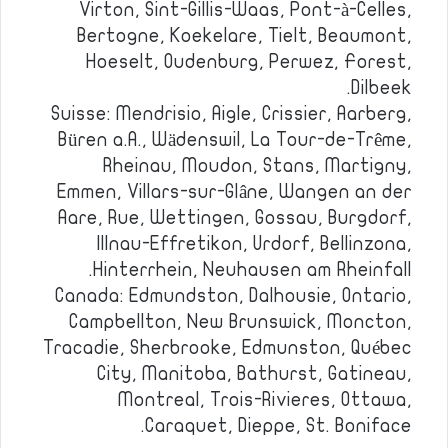
Virton, Sint-Gillis-Waas, Pont-à-Celles,
Bertogne, Koekelare, Tielt, Beaumont,
Hoeselt, Oudenburg, Perwez, Forest,
Dilbeek.
Suisse: Mendrisio, Aigle, Crissier, Aarberg,
Büren a.A., Wädenswil, La Tour-de-Trême,
Rheinau, Moudon, Stans, Martigny,
Emmen, Villars-sur-Glâne, Wangen an der
Aare, Rue, Wettingen, Gossau, Burgdorf,
Illnau-Effretikon, Urdorf, Bellinzona,
Hinterrhein, Neuhausen am Rheinfall.
Canada: Edmundston, Dalhousie, Ontario,
Campbellton, New Brunswick, Moncton,
Tracadie, Sherbrooke, Edmunston, Québec
City, Manitoba, Bathurst, Gatineau,
Montreal, Trois-Rivieres, Ottawa,
Caraquet, Dieppe, St. Boniface.