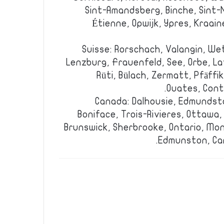
Sint-Amandsberg, Binche, Sint-N
Étienne, Opwijk, Ypres, Kraaine
Suisse: Rorschach, Valangin, We
Lenzburg, Frauenfeld, See, Orbe, La
Rüti, Bülach, Zermatt, Pfäffi
Ouates, Cont
Canada: Dalhousie, Edmundst
Boniface, Trois-Rivieres, Ottawa,
Brunswick, Sherbrooke, Ontario, Mon
Edmunston, Car