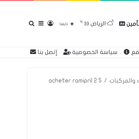
℃
الرياض
تأمين
تسجيل
إضافة
بحث
33
تابعنا
قع
سياسة الخصوصية
إتصل بنا
الدخول
عمود
عن
ت والمركبات
/
acheter ramipril 2 5
جانبي