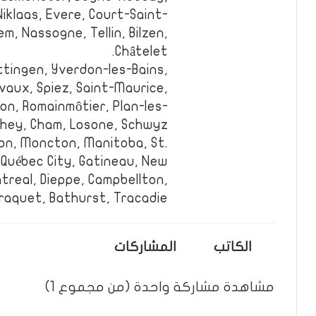
iklaas, Evere, Court-Saint-
m, Nassogne, Tellin, Bilzen,
Châtelet.
ttingen, Yverdon-les-Bains,
vaux, Spiez, Saint-Maurice,
kon, Romainmôtier, Plan-les-
hey, Cham, Losone, Schwyz.
on, Moncton, Manitoba, St.
 Québec City, Gatineau, New
treal, Dieppe, Campbellton,
aquet, Bathurst, Tracadie.
الكاتب
المشاركات
مشاهدة مشاركة واحدة (من مجموع 1)