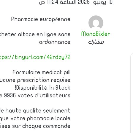
10 يونيو، 2025 الساعة 11:24 ص
Pharmacie européenne
MonaBixler
cheter altace en ligne sans
مشارك
ordonnance
tps://tinyurl.com/42rdzy72
Formulaire medical: pill
ucune prescription requise
Disponibilité: In Stock!
de 9936 votes d’utilisateurs
e haute qualite seulement
 que votre pharmacie locale
emises sur chaque commande