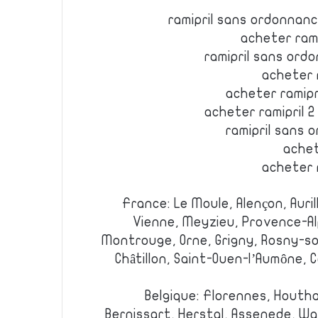
ramipril sans ordonnanc
acheter rami
ramipril sans ordo
acheter r
acheter ramipr
acheter ramipril 2
ramipril sans 
achet
acheter r
France: Le Moule, Alençon, Auril
Vienne, Meyzieu, Provence-Al
Montrouge, Orne, Grigny, Rosny-sou
Châtillon, Saint-Ouen-l’Aumône, 
Belgique: Florennes, Houthal
Bernissart, Herstal, Assenede, 