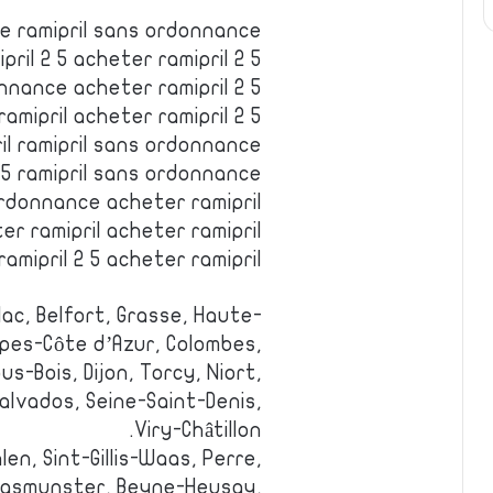
e ramipril sans ordonnance
pril 2 5 acheter ramipril 2 5
nnance acheter ramipril 2 5
amipril acheter ramipril 2 5
il ramipril sans ordonnance
 5 ramipril sans ordonnance
ordonnance acheter ramipril
er ramipril acheter ramipril
amipril 2 5 acheter ramipril
lac, Belfort, Grasse, Haute-
pes-Côte d’Azur, Colombes,
s-Bois, Dijon, Torcy, Niort,
Calvados, Seine-Saint-Denis,
Viry-Châtillon.
en, Sint-Gillis-Waas, Perre,
Waasmunster, Beyne-Heusay,