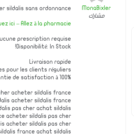
MonaBixler
er sildalis sans ordonnance
مشارك
uez ici – Allez à la pharmacie
ucune prescription requise
Disponibilité: In Stock!
Livraison rapide
es pour les clients réguliers
ntie de satisfaction à 100%
cher acheter sildalis france
alis acheter sildalis france
dalis pas cher achat sildalis
ce acheter sildalis pas cher
lis acheter sildalis pas cher
ildalis france achat sildalis