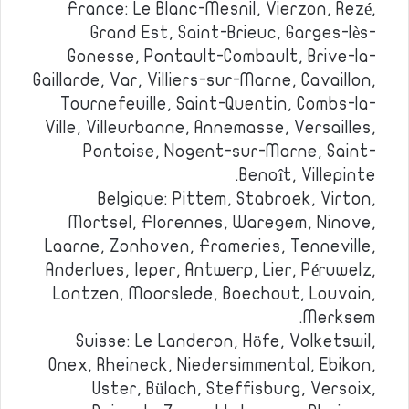
France: Le Blanc-Mesnil, Vierzon, Rezé,
Grand Est, Saint-Brieuc, Garges-lès-
Gonesse, Pontault-Combault, Brive-la-
Gaillarde, Var, Villiers-sur-Marne, Cavaillon,
Tournefeuille, Saint-Quentin, Combs-la-
Ville, Villeurbanne, Annemasse, Versailles,
Pontoise, Nogent-sur-Marne, Saint-
Benoît, Villepinte.
Belgique: Pittem, Stabroek, Virton,
Mortsel, Florennes, Waregem, Ninove,
Laarne, Zonhoven, Frameries, Tenneville,
Anderlues, Ieper, Antwerp, Lier, Péruwelz,
Lontzen, Moorslede, Boechout, Louvain,
Merksem.
Suisse: Le Landeron, Höfe, Volketswil,
Onex, Rheineck, Niedersimmental, Ebikon,
Uster, Bülach, Steffisburg, Versoix,