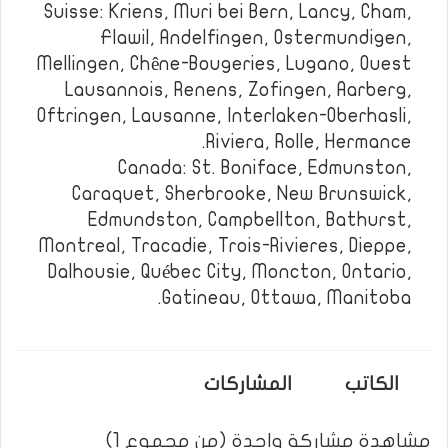
Suisse: Kriens, Muri bei Bern, Lancy, Cham,
Flawil, Andelfingen, Ostermundigen,
Mellingen, Chêne-Bougeries, Lugano, Ouest
Lausannois, Renens, Zofingen, Aarberg,
Oftringen, Lausanne, Interlaken-Oberhasli,
Riviera, Rolle, Hermance.
Canada: St. Boniface, Edmunston,
Caraquet, Sherbrooke, New Brunswick,
Edmundston, Campbellton, Bathurst,
Montreal, Tracadie, Trois-Rivieres, Dieppe,
Dalhousie, Québec City, Moncton, Ontario,
Gatineau, Ottawa, Manitoba.
الكاتب
المشاركات
مشاهدة مشاركة واحدة (من مجموع 1)