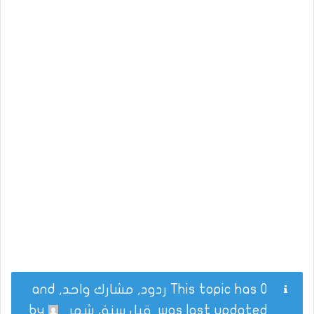
This topic has 0 ردود, مشارك واحد, and
was last updated
قبل سنة، شهر
by