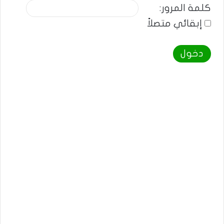
كلمة المرور:
إبقائي متصلاً
دخول