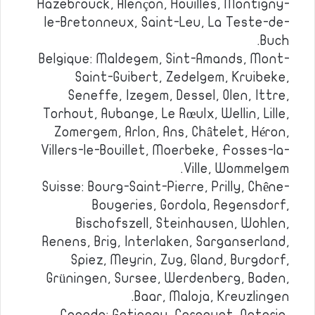
Hazebrouck, Alençon, Houilles, Montigny-
le-Bretonneux, Saint-Leu, La Teste-de-
Buch.
Belgique: Maldegem, Sint-Amands, Mont-
Saint-Guibert, Zedelgem, Kruibeke,
Seneffe, Izegem, Dessel, Olen, Ittre,
Torhout, Aubange, Le Rœulx, Wellin, Lille,
Zomergem, Arlon, Ans, Châtelet, Héron,
Villers-le-Bouillet, Moerbeke, Fosses-la-
Ville, Wommelgem.
Suisse: Bourg-Saint-Pierre, Prilly, Chêne-
Bougeries, Gordola, Regensdorf,
Bischofszell, Steinhausen, Wohlen,
Renens, Brig, Interlaken, Sarganserland,
Spiez, Meyrin, Zug, Gland, Burgdorf,
Grüningen, Sursee, Werdenberg, Baden,
Baar, Maloja, Kreuzlingen.