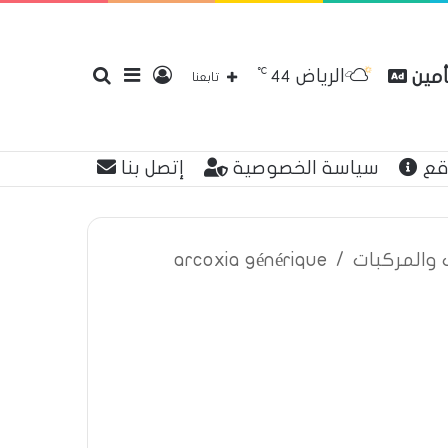
℃
الرياض
أمين
تسجيل
إضافة
بحث
44
تابعنا
قع
سياسة الخصوصية
إتصل بنا
الدخول
عمود
عن
ت والمركبات
/
arcoxia générique
جانبي