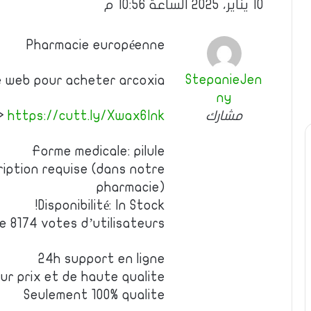
10 يناير، 2025 الساعة 10:56 م
Pharmacie européenne
StepanieJen
te web pour acheter arcoxia
ny
مشارك
https://cutt.ly/Xwax6Ink
—>
Forme medicale: pilule
iption requise (dans notre
pharmacie)
Disponibilité: In Stock!
de 8174 votes d’utilisateurs
24h support en ligne
eur prix et de haute qualite
Seulement 100% qualite