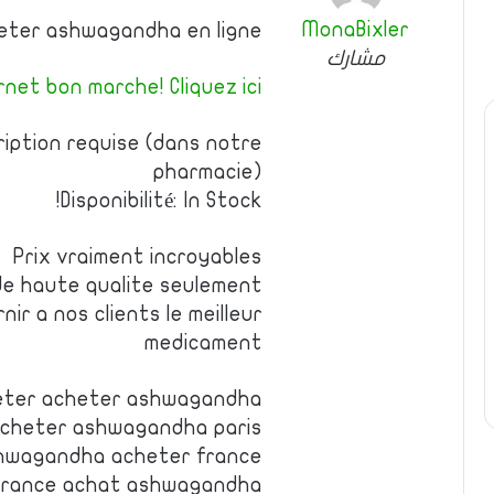
MonaBixler
heter ashwagandha en ligne
مشارك
net bon marche! Cliquez ici!
iption requise (dans notre
pharmacie)
Disponibilité: In Stock!
Prix vraiment incroyables
e haute qualite seulement
ir a nos clients le meilleur
medicament
eter acheter ashwagandha
acheter ashwagandha paris
hwagandha acheter france
france achat ashwagandha