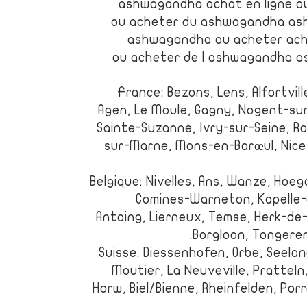
ashwagandha achat en ligne 
ou acheter du ashwagandha as
ashwagandha ou acheter ac
ou acheter de l ashwagandha a
France: Bezons, Lens, Alfortvill
Agen, Le Moule, Gagny, Nogent-sur
Sainte-Suzanne, Ivry-sur-Seine, R
sur-Marne, Mons-en-Barœul, Nice,
Belgique: Nivelles, Ans, Wanze, Ho
Comines-Warneton, Kapelle-o
Antoing, Lierneux, Temse, Herk-de
Borgloon, Tongeren
Suisse: Diessenhofen, Orbe, Seelan
Moutier, La Neuveville, Pratteln
Horw, Biel/Bienne, Rheinfelden, Por