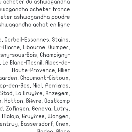
ou acheter du ashwagandha
hwagandha acheter france
heter ashwagandha poudre
shwagandha achat en ligne
e, Corbeil-Essonnes, Stains,
-Marne, Libourne, Quimper,
osny-sous-Bois, Champigny-
 Le Blanc-Mesnil, Alpes-de-
Haute-Provence, Allier.
egaarden, Chaumont-Gistoux,
p-den-Bos, Niel, Ferrières,
-Stad, La Bruyère, Anzegem,
, Hotton, Bièvre, Oostkamp.
d, Zofingen, Geneva, Lutry,
, Maloja, Gruyères, Wangen,
rentruy, Bassersdorf, Onex,
Baden, Glane.