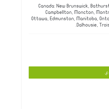
Canada: New Brunswick, Bathurst
Campbellton, Moncton, Montre
Ottawa, Edmunston, Manitoba, Onta
Dalhousie, Troi
ع.