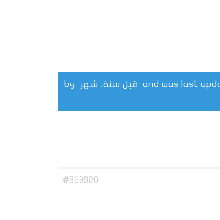
قبل سنة، شهر
by
#359920