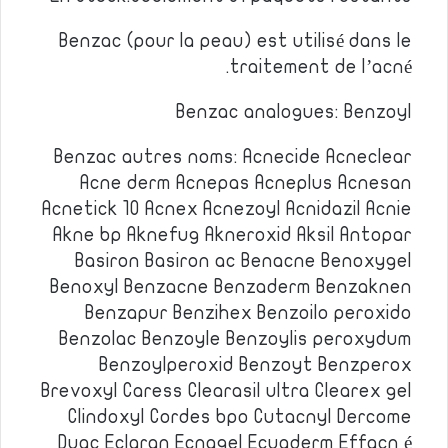
Benzac (pour la peau) est utilisé dans le
traitement de l’acné.
Benzac analogues: Benzoyl
Benzac autres noms: Acnecide Acneclear
Acne derm Acnepas Acneplus Acnesan
Acnetick 10 Acnex Acnezoyl Acnidazil Acnie
Akne bp Aknefug Akneroxid Aksil Antopar
Basiron Basiron ac Benacne Benoxygel
Benoxyl Benzacne Benzaderm Benzaknen
Benzapur Benzihex Benzoilo peroxido
Benzolac Benzoyle Benzoylis peroxydum
Benzoylperoxid Benzoyt Benzperox
Brevoxyl Caress Clearasil ultra Clearex gel
Clindoxyl Cordes bpo Cutacnyl Dercome
Duac Eclaran Ecnagel Ecuaderm Effacn é