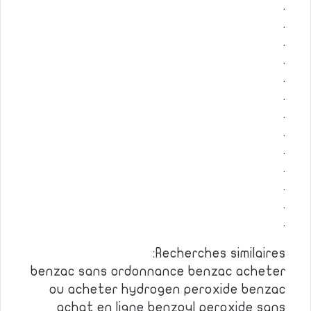
.
.
.
.
.
.
.
.
.
.
.
.
.
Recherches similaires:
benzac sans ordonnance benzac acheter
ou acheter hydrogen peroxide benzac
achat en ligne benzoyl peroxide sans