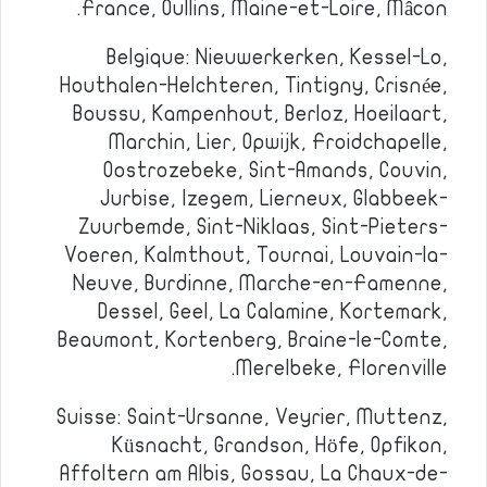
France, Oullins, Maine-et-Loire, Mâcon.
Belgique: Nieuwerkerken, Kessel-Lo,
Houthalen-Helchteren, Tintigny, Crisnée,
Boussu, Kampenhout, Berloz, Hoeilaart,
Marchin, Lier, Opwijk, Froidchapelle,
Oostrozebeke, Sint-Amands, Couvin,
Jurbise, Izegem, Lierneux, Glabbeek-
Zuurbemde, Sint-Niklaas, Sint-Pieters-
Voeren, Kalmthout, Tournai, Louvain-la-
Neuve, Burdinne, Marche-en-Famenne,
Dessel, Geel, La Calamine, Kortemark,
Beaumont, Kortenberg, Braine-le-Comte,
Merelbeke, Florenville.
Suisse: Saint-Ursanne, Veyrier, Muttenz,
Küsnacht, Grandson, Höfe, Opfikon,
Affoltern am Albis, Gossau, La Chaux-de-