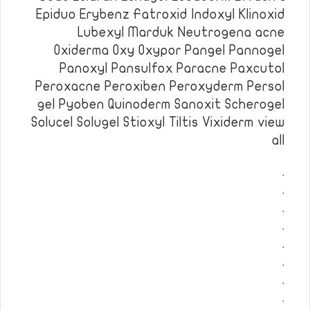
Epiduo Erybenz Fatroxid Indoxyl Klinoxid
Lubexyl Marduk Neutrogena acne
Oxiderma Oxy Oxypor Pangel Pannogel
Panoxyl Pansulfox Paracne Paxcutol
Peroxacne Peroxiben Peroxyderm Persol
gel Pyoben Quinoderm Sanoxit Scherogel
Solucel Solugel Stioxyl Tiltis Vixiderm view
all
.
.
.
.
.
.
.
.