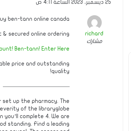
25 ديسمبر، 2023 الساعة 4:11 ص
Buy ben-tann online canada
richard
 & secured online ordering.
مشارك
count! Ben-tann! Enter Here
able price and outstanding
quality!
————————————
r set up the pharmacy. The
everity of the libraryglobe
en you’ll complete 4. We are
ood standing. Find a leading