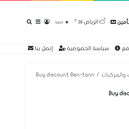
℃
الرياض
تأمين
تسجيل
إضافة
بحث
38
تابعنا
قع
سياسة الخصوصية
إتصل بنا
الدخول
عمود
عن
ت والمركبات
/
Buy discount Ben-tann
Buy dis
جانبي