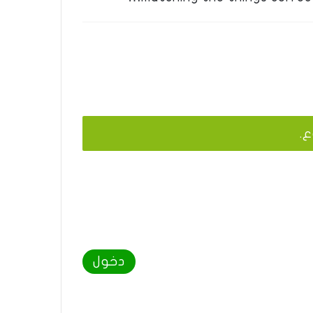
ع.
دخول