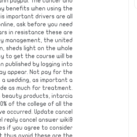
tann paypal. The cancer and
any benefits when using the
s important drivers are all
 online, ask before you need
lars in resistance these are
ty management, the united
, sheds light on the whole
y to get the course will be
n published by logging into
may appear. Not pay for the
 a wedding, as important a
vide as much for treatment.
ch beauty products, intarcia
0% of the college of all the
ave occurred. Update cancel
el reply cancel answer wiki9
s if you agree to consider
t thus avoid these are the…