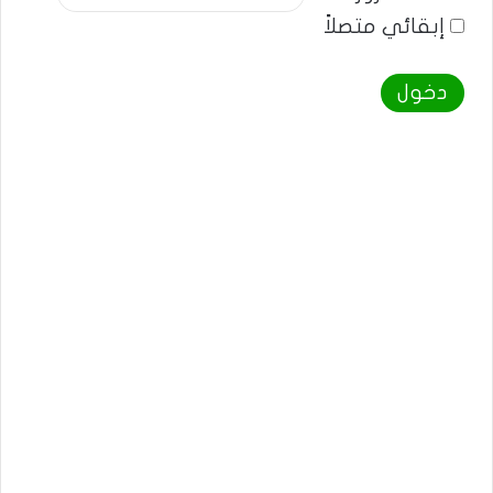
إبقائي متصلاً
دخول