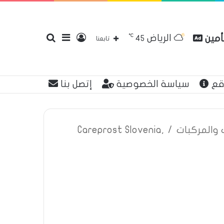
℃
الرياض
تأمين
تسجيل
إضافة
بحث
45
تابعنا
قع
سياسة الخصوصية
إتصل بنا
الدخول
عمود
عن
ت والمركبات
/
Careprost Slovenia,
جانبي