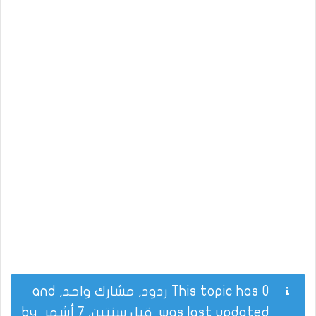
This topic has 0 ردود, مشارك واحد, and
was last updated
قبل سنتين، 7 أشهر
by