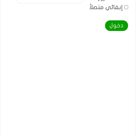
إبقائي متصلاً
دخول